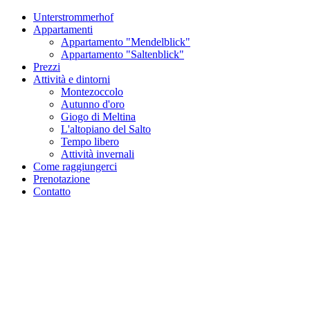
Unterstrommerhof
Appartamenti
Appartamento "Mendelblick"
Appartamento "Saltenblick"
Prezzi
Attività e dintorni
Montezoccolo
Autunno d'oro
Giogo di Meltina
L'altopiano del Salto
Tempo libero
Attività invernali
Come raggiungerci
Prenotazione
Contatto