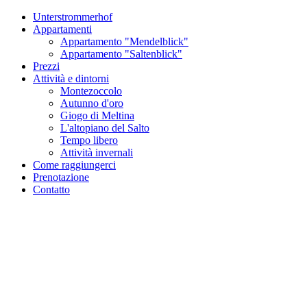
Unterstrommerhof
Appartamenti
Appartamento "Mendelblick"
Appartamento "Saltenblick"
Prezzi
Attività e dintorni
Montezoccolo
Autunno d'oro
Giogo di Meltina
L'altopiano del Salto
Tempo libero
Attività invernali
Come raggiungerci
Prenotazione
Contatto