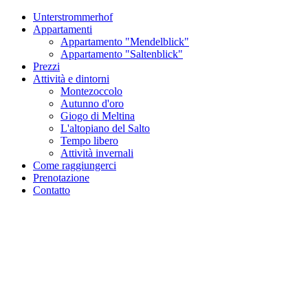
Unterstrommerhof
Appartamenti
Appartamento "Mendelblick"
Appartamento "Saltenblick"
Prezzi
Attività e dintorni
Montezoccolo
Autunno d'oro
Giogo di Meltina
L'altopiano del Salto
Tempo libero
Attività invernali
Come raggiungerci
Prenotazione
Contatto