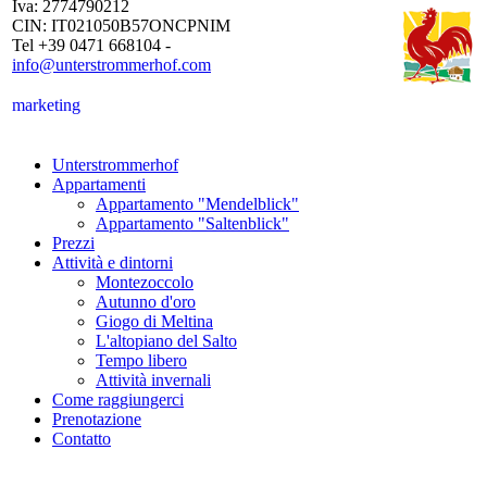
Iva: 2774790212
CIN: IT021050B57ONCPNIM
Tel +39 0471 668104 -
info@unterstrommerhof.com
marketing
Unterstrommerhof
Appartamenti
Appartamento "Mendelblick"
Appartamento "Saltenblick"
Prezzi
Attività e dintorni
Montezoccolo
Autunno d'oro
Giogo di Meltina
L'altopiano del Salto
Tempo libero
Attività invernali
Come raggiungerci
Prenotazione
Contatto