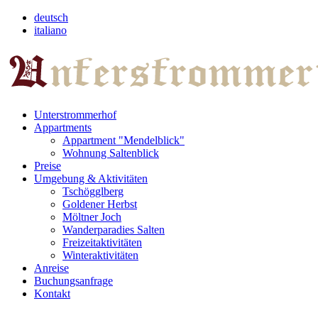
deutsch
italiano
Unterstrommerhof
Appartments
Appartment "Mendelblick"
Wohnung Saltenblick
Preise
Umgebung & Aktivitäten
Tschögglberg
Goldener Herbst
Möltner Joch
Wanderparadies Salten
Freizeitaktivitäten
Winteraktivitäten
Anreise
Buchungsanfrage
Kontakt