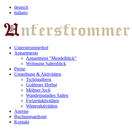
deutsch
italiano
Unterstrommerhof
Appartments
Appartment "Mendelblick"
Wohnung Saltenblick
Preise
Umgebung & Aktivitäten
Tschögglberg
Goldener Herbst
Möltner Joch
Wanderparadies Salten
Freizeitaktivitäten
Winteraktivitäten
Anreise
Buchungsanfrage
Kontakt