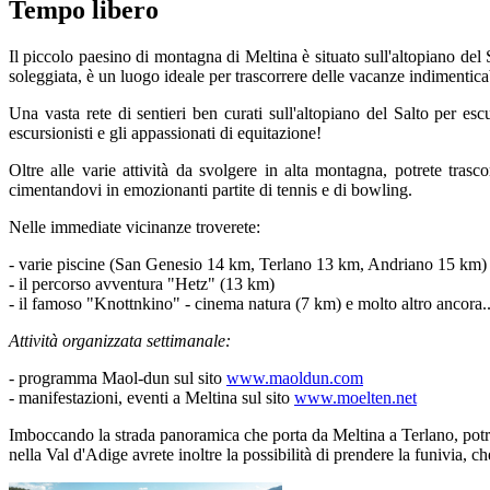
Tempo libero
Il piccolo paesino di montagna di Meltina è situato sull'altopiano del 
soleggiata, è un luogo ideale per trascorrere delle vacanze indimentica
Una vasta rete di sentieri ben curati sull'altopiano del Salto per es
escursionisti e gli appassionati di equitazione!
Oltre alle varie attività da svolgere in alta montagna, potrete tras
cimentandovi in emozionanti partite di tennis e di bowling.
Nelle immediate vicinanze troverete:
- varie piscine (San Genesio 14 km, Terlano 13 km, Andriano 15 km)
- il percorso avventura "Hetz" (13 km)
- il famoso "Knottnkino" - cinema natura (7 km) e molto altro ancora..
Attività organizzata settimanale:
- programma Maol-dun sul sito
www.maoldun.com
- manifestazioni, eventi a Meltina sul sito
www.moelten.net
Imboccando la strada panoramica che porta da Meltina a Terlano, potre
nella Val d'Adige avrete inoltre la possibilità di prendere la funivia, 